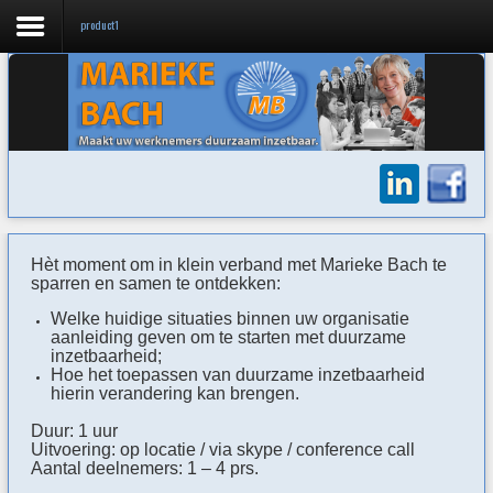
product1
Home
gratis checklist Werkplezier
Over Marieke
FAQ
Hèt moment om in klein verband met Marieke Bach te
Missie / Visie
sparren en samen te ontdekken:
Blogs
Welke huidige situaties binnen uw organisatie
aanleiding geven om te starten met duurzame
inzetbaarheid;
Contact
Hoe het toepassen van duurzame inzetbaarheid
hierin verandering kan brengen.
Nieuwsbrieven
Duur: 1 uur
Uitvoering: op locatie / via skype / conference call
Aantal deelnemers: 1 – 4 prs.