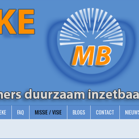
EKE
FAQ
MISSIE / VISIE
BLOGS
CONTACT
NIEUW