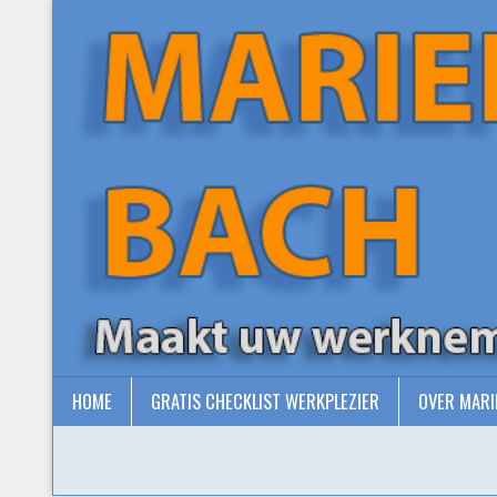
Home
gratis checklist Werkplezier
Over Marieke
FAQ
Missie / Visie
Blogs
Contact
HOME
GRATIS CHECKLIST WERKPLEZIER
OVER MARI
Nieuwsbrieven