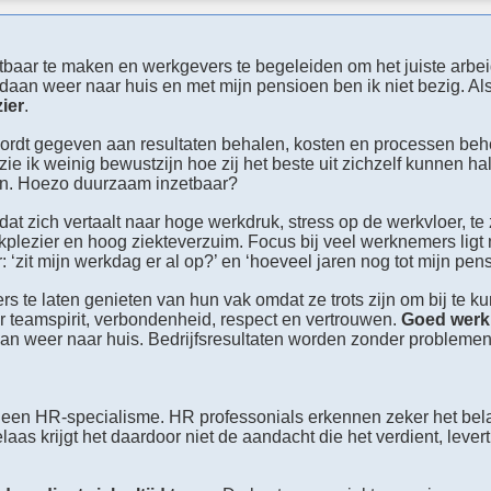
baar te maken en werkgevers te begeleiden om het juiste arbeid
oldaan weer naar huis en met mijn pensioen ben ik niet bezig.
Als
ier
.
t wordt gegeven aan resultaten behalen, kosten en processen beh
zie ik weinig bewustzijn hoe zij het beste uit zichzelf kunnen h
en.
Hoezo duurzaam inzetbaar?
 dat zich vertaalt naar hoge werkdruk, stress op de werkvloer, te
kplezier en hoog ziekteverzuim.
Focus bij veel werknemers ligt n
: ‘zit mijn werkdag er al op?’ en ‘hoeveel jaren nog tot mijn pen
s te laten genieten van hun vak omdat ze trots zijn om bij te k
or teamspirit, verbondenheid, respect en vertrouwen.
Goed wer
aan weer naar huis. Bedrijfsresultaten worden zonder probleme
een HR-specialisme. HR professonials erkennen zeker het belang
laas krijgt het daardoor niet de aandacht die het verdient, lever