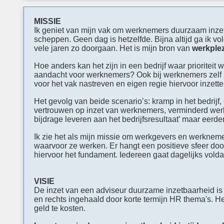
MISSIE
Ik geniet van mijn vak om werknemers duurzaam inzet
scheppen.
Geen dag is hetzelfde. Bijna altijd ga ik v
vele jaren zo doorgaan.
Het is mijn bron van
werkplez
Hoe anders kan het zijn in een bedrijf w
aar prioritei
aandacht voor werknemers?
Ook bij werknemers zelf 
voor het vak nastreven en eigen regie hiervoor inzett
Het gevolg van beide scenario’s: kramp in het bedrijf,
vertrouwen op inzet van werknemers, verminderd wer
bijdrage leveren aan het bedrijfsresultaat’ maar eerder
Ik zie het als mijn missie om werkgevers en werknemer
waarvoor ze werken.
Er hangt een positieve sfeer do
hiervoor het fundament.
Iedereen gaat dagelijks vold
VISIE
De inzet van een adviseur duurzame inzetbaarheid is 
en rechts ingehaald door korte termijn HR thema's
.
He
geld te kosten.