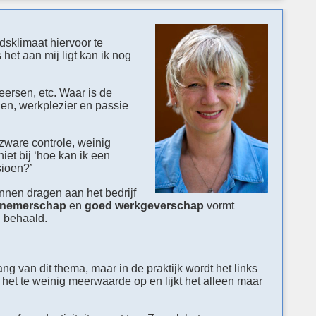
sklimaat hiervoor te
 het aan mij ligt kan ik nog
eersen, etc.
Waar is de
alen, werkplezier en passie
 zware controle, weinig
iet bij ‘hoe kan ik een
sioen?’
unnen dragen aan het bedrijf
knemerschap
en
goed werkgeverschap
vormt
n behaald.
 van dit thema, maar in de praktijk wordt het links
t het te weinig meerwaarde op en lijkt het alleen maar